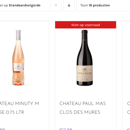
eer op
Standaardvolgorde
Toon
16 producten
Niet op voorraad
ATEAU MINUTY M
CHATEAU PAUL MAS
C
E 0.75 LTR
CLOS DES MURES
,99
€
12,99
€