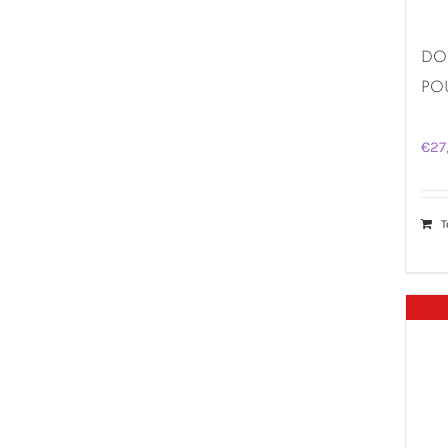
DO
PO
€
27
T