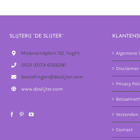
SLIJTERIJ “DE SLIJTER”
KLANTENS
Moleneindplein 112, Vught
Algemene 
0031 (0)73-6566281
Disclaimer
bestellingen@deslijter.com
Privacy Pol
www.deslijter.com
Betaalmet
Verzenden 
Contact