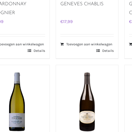
ARDONNAY
GENEVES CHABLIS
G
OGNIER
C
99
€
17,99
€
oevoegen aan winkelwagen
Toevoegen aan winkelwagen
Details
Details