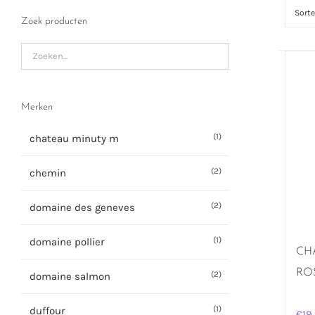
Sort
Zoek producten
Merken
(1)
chateau minuty m
(2)
chemin
(2)
domaine des geneves
(1)
domaine pollier
CH
ROS
(2)
domaine salmon
(1)
duffour
€
19