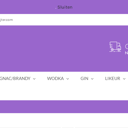
.
Sluiten
jter.com
G
N
GNAC/BRANDY
WODKA
GIN
LIKEUR