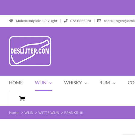
Ga
naar
inhoud
Moleneindplein 112 Vught |
073 6566281 |
bestellingen@desli
HOME
WIJN
WHISKY
RUM
CO
Home
WIJN
WITTE WIJN
FRANKRIJK