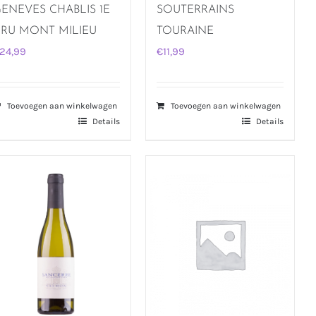
ENEVES CHABLIS 1E
SOUTERRAINS
RU MONT MILIEU
TOURAINE
24,99
€
11,99
SAUVIGNON 0.75 LTR
Toevoegen aan winkelwagen
Toevoegen aan winkelwagen
Details
Details