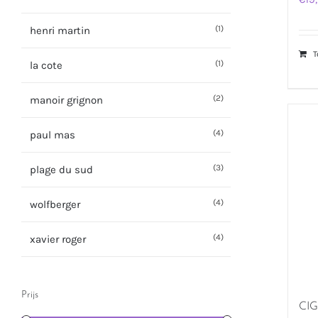
(1)
henri martin
T
(1)
la cote
(2)
manoir grignon
(4)
paul mas
(3)
plage du sud
(4)
wolfberger
(4)
xavier roger
Prijs
CI