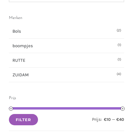
Merken
(2)
Bols
(1)
boompjes
(1)
RUTTE
(4)
ZUIDAM
Prijs
Prijs:
—
€10
€40
FILTER
Min.
Max.
prijs
prijs