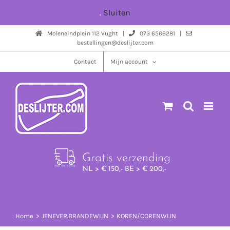
Ga
.
Sluiten
naar
Moleneindplein 112 Vught |
073 6566281 |
inhoud
bestellingen@deslijter.com
Contact
Mijn account
Gratis verzending
NL > € 150,- BE > € 200,-
Home
JENEVER.BRANDEWIJN
KOREN/CORENWIJN