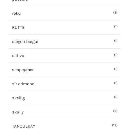
(2)
roku
(1)
RUTTE
(1)
saigon baigur
(1)
sativa
(1)
scapegrace
(1)
sir edmond
(1)
skellig
(2)
skully
(13)
TANQUERAY