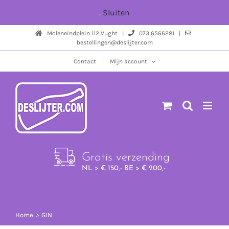
Ga
.
Sluiten
naar
Moleneindplein 112 Vught |
073 6566281 |
inhoud
bestellingen@deslijter.com
Contact
Mijn account
Gratis verzending
NL > € 150,- BE > € 200,-
Home
GIN