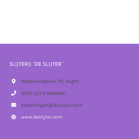
SLIJTERIJ “DE SLIJTER”
Moleneindplein 112, Vught
0031 (0)73-6566281
bestellingen@deslijter.com
www.deslijter.com