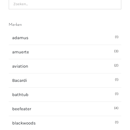
Merken
(1)
adamus
(3)
amuerte
(2)
aviation
(1)
Bacardi
(1)
bathtub
(4)
beefeater
(1)
blackwoods