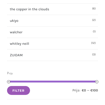
(6)
the copper in the clouds
(2)
ukiyo
(1)
walcher
(12)
whitley neill
(3)
ZUIDAM
Prijs
Prijs:
—
€0
€100
FILTER
Min.
Max.
prijs
prijs