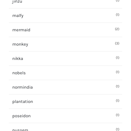
(1)
jinzu
(1)
malfy
(2)
mermaid
(3)
monkey
(1)
nikka
(1)
nobels
(1)
normindia
(1)
plantation
(1)
poseidon
(1)
pussers