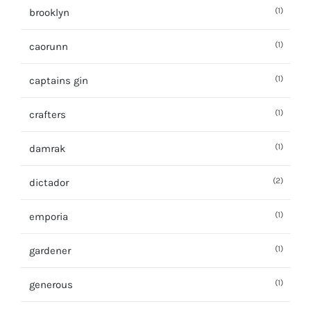
(1)
brooklyn
(1)
caorunn
(1)
captains gin
(1)
crafters
(1)
damrak
(2)
dictador
(1)
emporia
(1)
gardener
(1)
generous