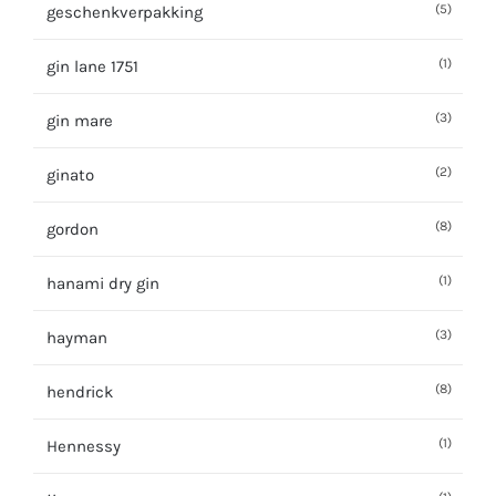
(5)
geschenkverpakking
(1)
gin lane 1751
(3)
gin mare
(2)
ginato
(8)
gordon
(1)
hanami dry gin
(3)
hayman
(8)
hendrick
(1)
Hennessy