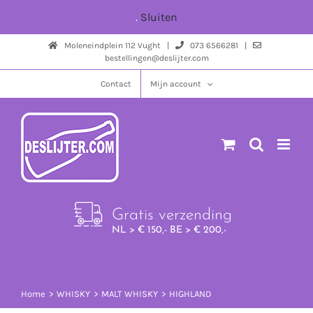
Ga
.
Sluiten
naar
Moleneindplein 112 Vught |
073 6566281 |
inhoud
bestellingen@deslijter.com
Contact
Mijn account
Gratis verzending
NL > € 150,- BE > € 200,-
Home
WHISKY
MALT WHISKY
HIGHLAND