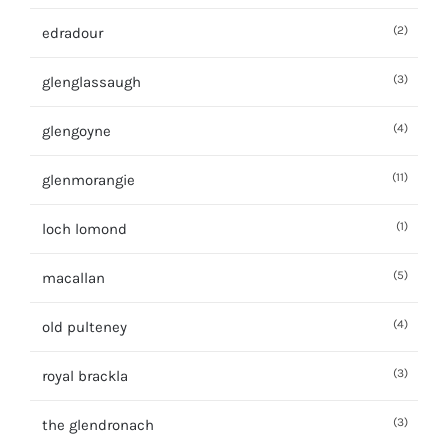
(2)
edradour
(3)
glenglassaugh
(4)
glengoyne
(11)
glenmorangie
(1)
loch lomond
(5)
macallan
(4)
old pulteney
(3)
royal brackla
(3)
the glendronach