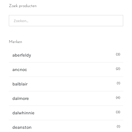
Zoek producten
Merken
(3)
aberfeldy
(2)
ancnoc
(1)
balblair
(4)
dalmore
(3)
dalwhinnie
(1)
deanston