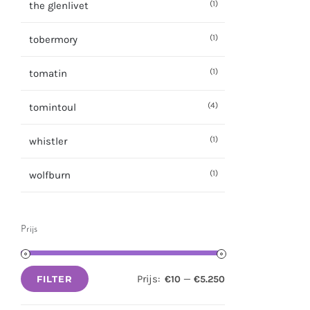
(1)
the glenlivet
(1)
tobermory
(1)
tomatin
(4)
tomintoul
(1)
whistler
(1)
wolfburn
Prijs
Prijs:
—
€10
€5.250
FILTER
Min.
Max.
prijs
prijs