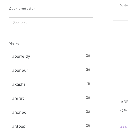
Sort
Zoek producten
Merken
(3)
aberfeldy
(9)
aberlour
(1)
akashi
(3)
amrut
AB
0.2
(2)
ancnoc
(5)
ardbeg
€
18