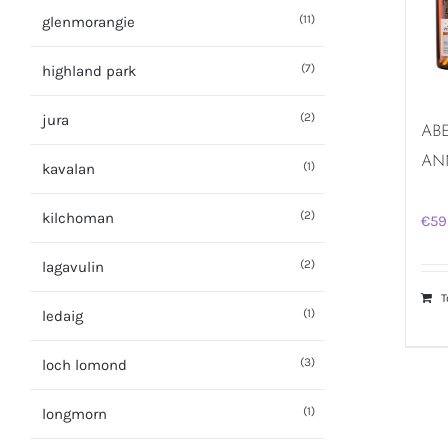
(11)
glenmorangie
(7)
highland park
(2)
jura
AB
AN
(1)
kavalan
(2)
kilchoman
€
59
(2)
lagavulin
T
(1)
ledaig
(3)
loch lomond
(1)
longmorn