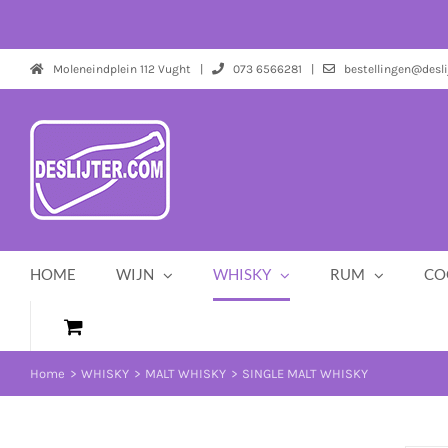
Ga
naar
inhoud
Moleneindplein 112 Vught |
073 6566281 |
bestellingen@desli
HOME
WIJN
WHISKY
RUM
CO
Home
WHISKY
MALT WHISKY
SINGLE MALT WHISKY