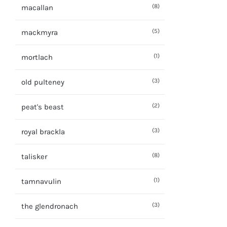
(8)
macallan
(5)
mackmyra
(1)
mortlach
(3)
old pulteney
(2)
peat's beast
(3)
royal brackla
(8)
talisker
(1)
tamnavulin
(3)
the glendronach