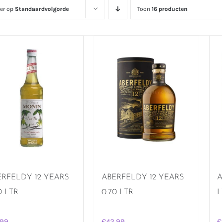
eer op
Standaardvolgorde
Toon
16 producten
ERFELDY 12 YEARS
ABERFELDY 12 YEARS
A
0 LTR
0.70 LTR
L
,99
€
42,99
€