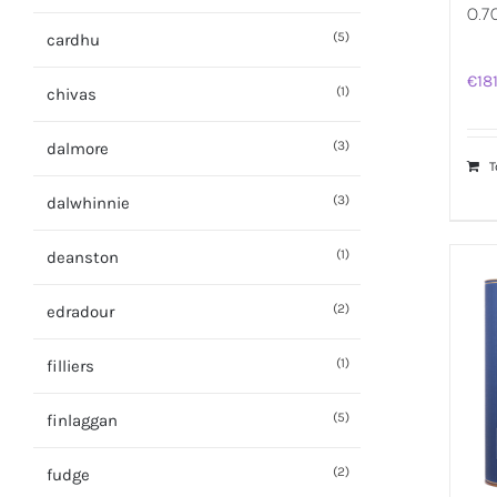
0.7
(5)
cardhu
€
18
(1)
chivas
(3)
dalmore
T
(3)
dalwhinnie
(1)
deanston
(2)
edradour
(1)
filliers
(5)
finlaggan
(2)
fudge