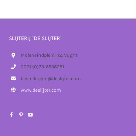
SLIJTERIJ “DE SLIJTER”
Moleneindplein 112, Vught
0031 (0)73-6566281
bestellingen@deslijter.com
www.deslijter.com