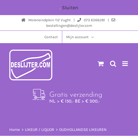
Ga
.
Sluiten
naar
Moleneindplein 112 Vught |
073 6566281 |
inhoud
bestellingen@deslijter.com
Contact
Mijn account
Gratis verzending
NL > € 150,- BE > € 200,-
Home
LIKEUR / LIQUOR
OUDHOLLANDSE LIKEUREN