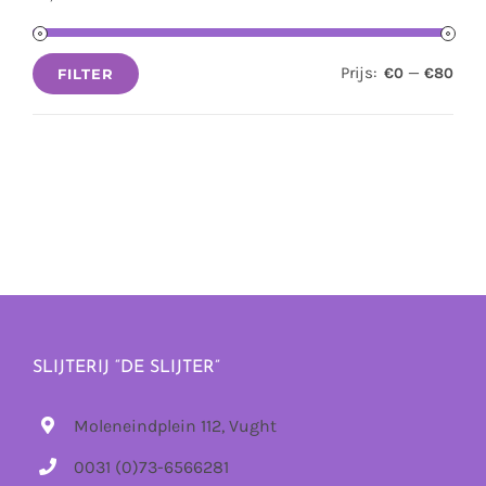
Prijs:
—
€0
€80
FILTER
Min.
Max.
prijs
prijs
SLIJTERIJ “DE SLIJTER”
Moleneindplein 112, Vught
0031 (0)73-6566281