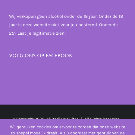
Wij verkopen geen alcohol onder de 18 jaar. Onder de 18
jaar is deze website niet voor jou bestemd. Onder de
25? Laat je legitimatie zien!
VOLG ONS OP FACEBOOK
© Copyright
2026 Slijterij De Slijter | All Rights Reserved |
Powered by
MplusKASSA Woocommerce
&
WooCommerce
Wij gebruiken cookies om ervoor te zorgen dat onze website
zo soepel mogelijk draait. Als u doorgaat met gebruik van de
Kassasysteem