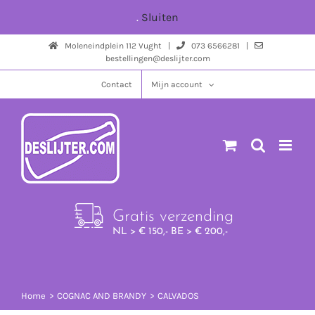
Ga
.
Sluiten
naar
Moleneindplein 112 Vught |
073 6566281 |
inhoud
bestellingen@deslijter.com
Contact
Mijn account
Gratis verzending
NL > € 150,- BE > € 200,-
Home
COGNAC AND BRANDY
CALVADOS