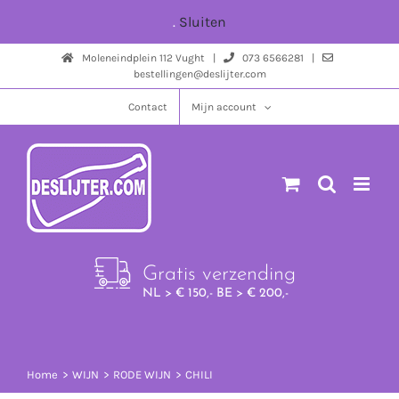
Ga
.
Sluiten
naar
Moleneindplein 112 Vught |
073 6566281 |
inhoud
bestellingen@deslijter.com
Contact
Mijn account
Gratis verzending
NL > € 150,- BE > € 200,-
Home
WIJN
RODE WIJN
CHILI