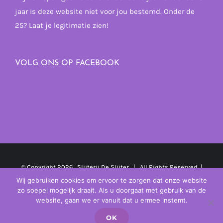
jaar is deze website niet voor jou bestemd. Onder de
25? Laat je legitimatie zien!
VOLG ONS OP FACEBOOK
© Copyright
2026 Slijterij De Slijter | All Rights Reserved |
Powered by
MplusKASSA Woocommerce
&
WooCommerce
Wij gebruiken cookies om ervoor te zorgen dat onze website
zo soepel mogelijk draait. Als u doorgaat met gebruik van de
Kassasysteem
website, gaan we er vanuit dat u ermee instemt.
OK