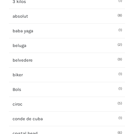
(1)
3 kilos
(8)
absolut
(1)
baba yaga
(2)
beluga
(9)
belvedere
(1)
biker
(1)
Bols
(5)
ciroc
(1)
conde de cuba
(6)
crystal head