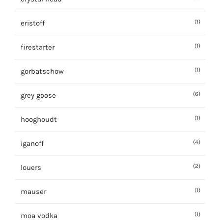
(1)
eristoff
(1)
firestarter
(1)
gorbatschow
(6)
grey goose
(1)
hooghoudt
(4)
iganoff
(2)
louers
(1)
mauser
(1)
moa vodka