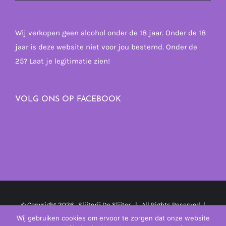
Wij verkopen geen alcohol onder de 18 jaar. Onder de 18
jaar is deze website niet voor jou bestemd. Onder de
25? Laat je legitimatie zien!
VOLG ONS OP FACEBOOK
© Copyright
2026 Slijterij De Slijter | All Rights Reserved |
Powered by
MplusKASSA Woocommerce
&
WooCommerce
Wij gebruiken cookies om ervoor te zorgen dat onze website