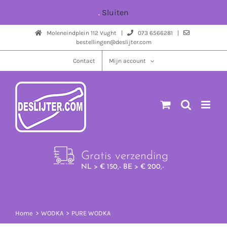
Ga
.
Sluiten
naar
Moleneindplein 112 Vught |
073 6566281 |
inhoud
bestellingen@deslijter.com
Contact
Mijn account
Gratis verzending
NL > € 150,- BE > € 200,-
Home
WODKA
PURE WODKA