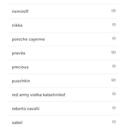
(3)
nemiroff
(1)
nikka
(1)
porsche cayenne
(2)
pravda
(1)
precious
(2)
puschkin
(1)
red army vodka kalashnikof
(1)
roberto cavalli
(1)
sabel