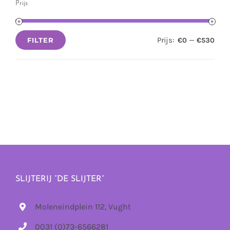
Prijs
Prijs:
—
€0
€530
FILTER
Min.
Max.
prijs
prijs
SLIJTERIJ “DE SLIJTER”
Moleneindplein 112, Vught
0031 (0)73-6566281