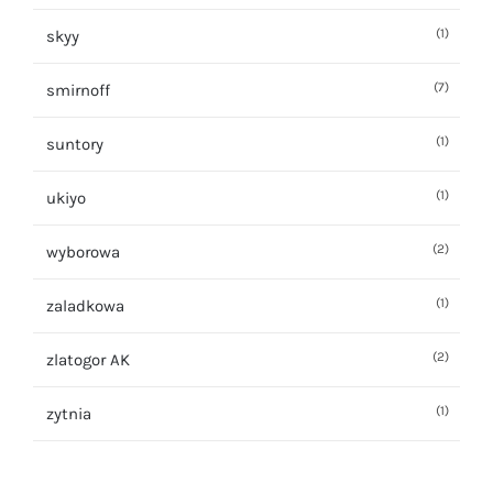
(1)
skyy
(7)
smirnoff
(1)
suntory
(1)
ukiyo
(2)
wyborowa
(1)
zaladkowa
(2)
zlatogor AK
(1)
zytnia