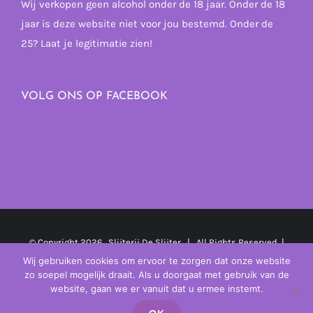
Wij verkopen geen alcohol onder de 18 jaar. Onder de 18
jaar is deze website niet voor jou bestemd. Onder de
25? Laat je legitimatie zien!
VOLG ONS OP FACEBOOK
© Copyright
2026 Slijterij De Slijter | All Rights Reserved |
Powered by
MplusKASSA Woocommerce
&
WooCommerce
Wij gebruiken cookies om ervoor te zorgen dat onze website
zo soepel mogelijk draait. Als u doorgaat met gebruik van de
Kassasysteem
website, gaan we er vanuit dat u ermee instemt.