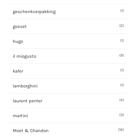
(1)
geschenkverpakking
(2)
gosset
(1)
hugo
(9)
il miogusto
(1)
kafer
(1)
lamborghini
(4)
laurent perrier
(3)
martini
(16)
Moet & Chandon