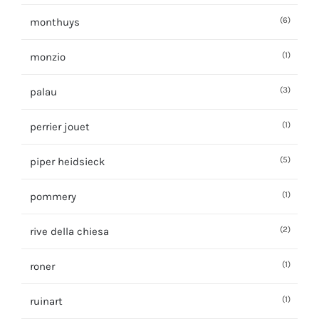
(6)
monthuys
(1)
monzio
(3)
palau
(1)
perrier jouet
(5)
piper heidsieck
(1)
pommery
(2)
rive della chiesa
(1)
roner
(1)
ruinart