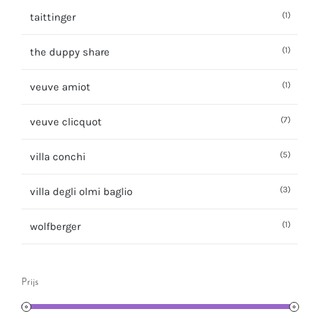
(1)
taittinger
(1)
the duppy share
(1)
veuve amiot
(7)
veuve clicquot
(5)
villa conchi
(3)
villa degli olmi baglio
(1)
wolfberger
Prijs