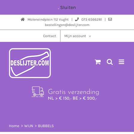
Ga
.
Sluiten
naar
Moleneindplein 112 Vught |
073 6566281 |
inhoud
bestellingen@deslijter.com
Contact
Mijn account
Gratis verzending
NL > € 150,- BE > € 200,-
Home
WIJN
BUBBELS