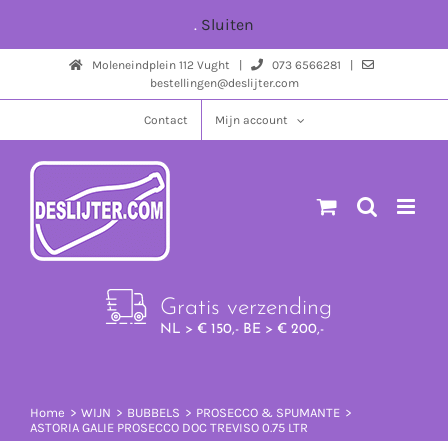
Ga
.
Sluiten
naar
Moleneindplein 112 Vught |
073 6566281 |
inhoud
bestellingen@deslijter.com
Contact
Mijn account
Gratis verzending
NL > € 150,- BE > € 200,-
Home
WIJN
BUBBELS
PROSECCO & SPUMANTE
ASTORIA GALIE PROSECCO DOC TREVISO 0.75 LTR