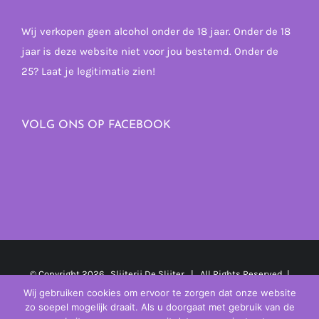
Wij verkopen geen alcohol onder de 18 jaar. Onder de 18
jaar is deze website niet voor jou bestemd. Onder de
25? Laat je legitimatie zien!
VOLG ONS OP FACEBOOK
© Copyright
2026 Slijterij De Slijter | All Rights Reserved |
Powered by
MplusKASSA Woocommerce
&
WooCommerce
Wij gebruiken cookies om ervoor te zorgen dat onze website
zo soepel mogelijk draait. Als u doorgaat met gebruik van de
Kassasysteem