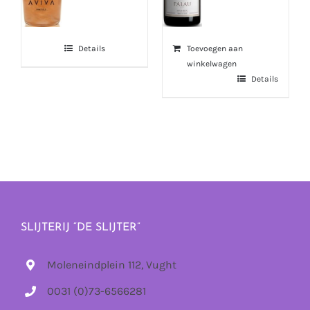
Toevoegen aan
Details
winkelwagen
Details
SLIJTERIJ “DE SLIJTER”
Moleneindplein 112, Vught
0031 (0)73-6566281