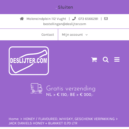
Ga
.
Sluiten
naar
Moleneindplein 112 Vught |
073 6566281 |
inhoud
bestellingen@deslijter.com
Contact
Mijn account
Gratis verzending
NL > € 150,- BE > € 200,-
Home
HONEY / FLAVOURED
WHISKY
GESCHENK VERPAKKING
JACK DANIELS HONEY + BLANKET 0.70 LTR