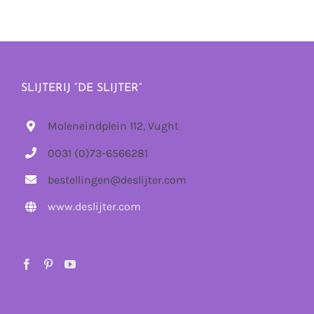
SLIJTERIJ “DE SLIJTER”
Moleneindplein 112, Vught
0031 (0)73-6566281
bestellingen@deslijter.com
www.deslijter.com