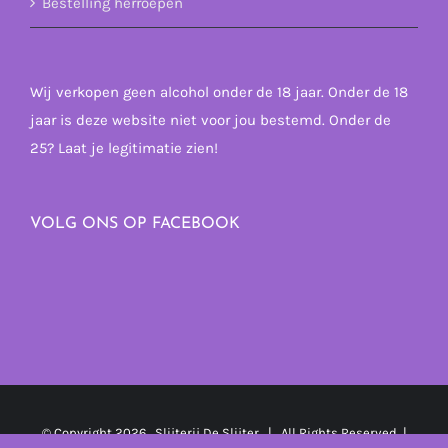
Bestelling herroepen
Wij verkopen geen alcohol onder de 18 jaar. Onder de 18
jaar is deze website niet voor jou bestemd. Onder de
25? Laat je legitimatie zien!
VOLG ONS OP FACEBOOK
© Copyright
2026 Slijterij De Slijter | All Rights Reserved |