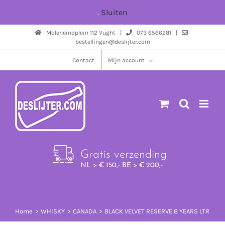
Ga
.
Sluiten
naar
Moleneindplein 112 Vught |
073 6566281 |
inhoud
bestellingen@deslijter.com
Contact
Mijn account
Gratis verzending
NL > € 150,- BE > € 200,-
Home
WHISKY
CANADA
BLACK VELVET RESERVE 8 YEARS LTR