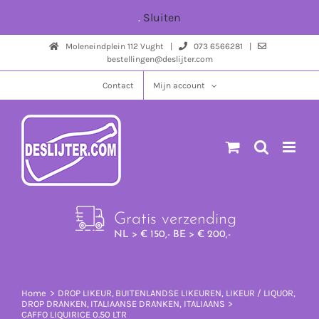
Ga
.
Sluiten
naar
Moleneindplein 112 Vught |
073 6566281 |
inhoud
bestellingen@deslijter.com
Contact
Mijn account
Gratis verzending
NL > € 150,- BE > € 200,-
Home
DROP LIKEUR
BUITENLANDSE LIKEUREN
LIKEUR / LIQUOR
DROP DRANKEN
ITALIAANSE DRANKEN
ITALIAANS
CAFFO LIQUIRICE 0.50 LTR