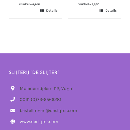
winkelwagen
winkelwagen
Details
Details
SLIJTERIJ “DE SLIJTER”
Moleneindplein 112, Vught
0031 (0)73-6566281
bestellingen@deslijter.com
www.deslijter.com