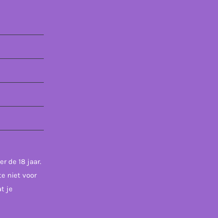
r de 18 jaar.
te niet voor
t je