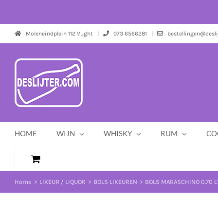
Ga
naar
inhoud
Moleneindplein 112 Vught |
073 6566281 |
bestellingen@desli
HOME
WIJN
WHISKY
RUM
CO
Home
LIKEUR / LIQUOR
BOLS LIKEUREN
BOLS MARASCHINO 0.70 L