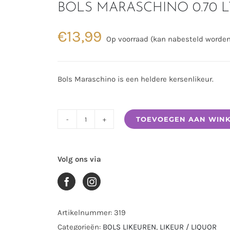
BOLS MARASCHINO 0.70 L
€
13,99
Op voorraad (kan nabesteld worden
Bols Maraschino is een heldere kersenlikeur.
TOEVOEGEN AAN WIN
BOLS
MARASCHINO
0.70
Volg ons via
LTR
aantal
Artikelnummer:
319
Categorieën:
BOLS LIKEUREN
,
LIKEUR / LIQUOR