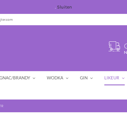
.
Sluiten
jter.com
G
N
GNAC/BRANDY
WODKA
GIN
LIKEUR
TR