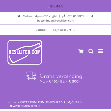
Ga
.
Sluiten
naar
Moleneindplein 112 Vught |
073 6566281 |
inhoud
bestellingen@deslijter.com
Contact
Mijn account
Gratis verzending
NL > € 150,- BE > € 200,-
Home
WITTE RUM
RUM
FLAVOURED RUM
CUBA
BACARDI LIMON 0.70 LTR