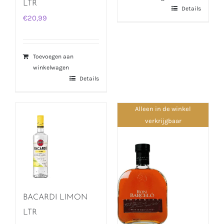
LTR
Details
€
20,99
Toevoegen aan
winkelwagen
Details
Alleen in de winkel
verkrijgbaar
BACARDI LIMON
LTR