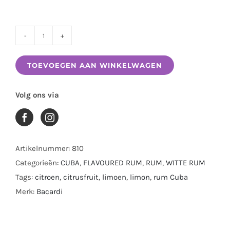
BACARDI
LIMON
TOEVOEGEN AAN WINKELWAGEN
0.70
LTR
Volg ons via
aantal
Artikelnummer:
810
Categorieën:
CUBA
,
FLAVOURED RUM
,
RUM
,
WITTE RUM
Tags:
citroen
,
citrusfruit
,
limoen
,
limon
,
rum Cuba
Merk:
Bacardi