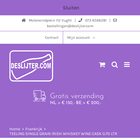
Ga
.
Sluiten
naar
Moleneindplein 112 Vught |
073 6566281 |
inhoud
bestellingen@deslijter.com
Contact
Mijn account
Gratis verzending
NL > € 150,- BE > € 200,-
Home
Frankrijk
TEELING SINGLE GRAIN IRISH WHISKEY WINE CASK 0.70 LTR