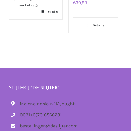
€
30,99
winkelwagen
Details
Details
SLIJTERIJ “DE SLIJTER”
Moleneindplein 112, Vught
0031 (0)73-6566281
bestellingen@deslijter.com