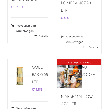
POMERANCZA 0.5
€
22,99
LTR
€
10,99
Toevoegen aan
winkelwagen
Details
Toevoegen aan
winkelwagen
Details
Niet op voorraad
GOLD
AU
BAR 0.05
VODKA
LTR
€
14,99
MARSHMALLOW
0.70 LTR
Toevoegen aan