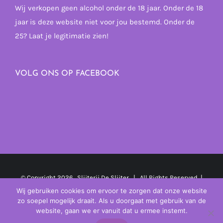
Wij verkopen geen alcohol onder de 18 jaar. Onder de 18
jaar is deze website niet voor jou bestemd. Onder de
25? Laat je legitimatie zien!
VOLG ONS OP FACEBOOK
© Copyright
2026 Slijterij De Slijter | All Rights Reserved |
Powered by
MplusKASSA Woocommerce
&
WooCommerce
Wij gebruiken cookies om ervoor te zorgen dat onze website
zo soepel mogelijk draait. Als u doorgaat met gebruik van de
Kassasysteem
website, gaan we er vanuit dat u ermee instemt.