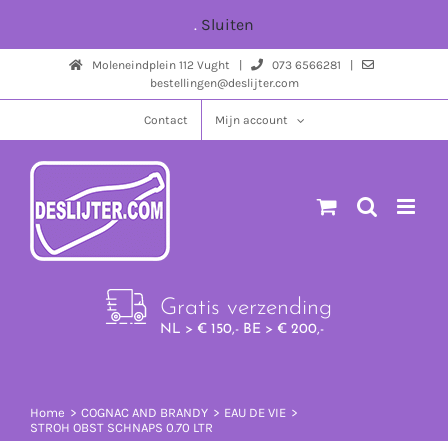
Ga
.
Sluiten
naar
Moleneindplein 112 Vught |
073 6566281 |
inhoud
bestellingen@deslijter.com
Contact
Mijn account
Gratis verzending
NL > € 150,- BE > € 200,-
Home
COGNAC AND BRANDY
EAU DE VIE
STROH OBST SCHNAPS 0.70 LTR