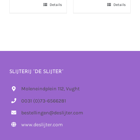
Details
Details
SLIJTERIJ “DE SLIJTER”
Moleneindplein 112, Vught
0031 (0)73-6566281
bestellingen@deslijter.com
www.deslijter.com