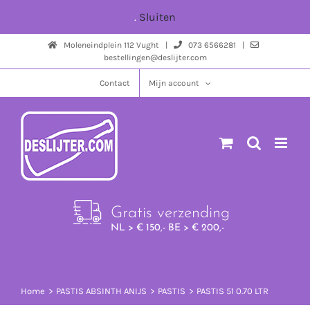
Ga
.
Sluiten
naar
Moleneindplein 112 Vught |
073 6566281 |
inhoud
bestellingen@deslijter.com
Contact
Mijn account
Gratis verzending
NL > € 150,- BE > € 200,-
Home
PASTIS ABSINTH ANIJS
PASTIS
PASTIS 51 0.70 LTR