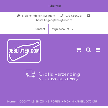
Ga
.
Sluiten
naar
Moleneindplein 112 Vught |
073 6566281 |
inhoud
bestellingen@deslijter.com
Contact
Mijn account
Gratis verzending
NL > € 150,- BE > € 200,-
Home
COCKTAILS EN ZO
SIROPEN
MONIN KANEEL 0.70 LTR