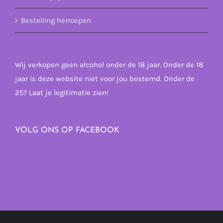
Bestelling herroepen
Wij verkopen geen alcohol onder de 18 jaar. Onder de 18
jaar is deze website niet voor jou bestemd. Onder de
25? Laat je legitimatie zien!
VOLG ONS OP FACEBOOK