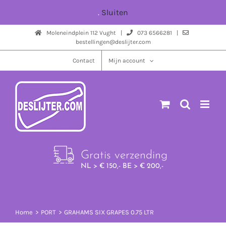
Ga
.
Sluiten
naar
Moleneindplein 112 Vught |
073 6566281 |
inhoud
bestellingen@deslijter.com
Contact
Mijn account
Gratis verzending
NL > € 150,- BE > € 200,-
Home
PORT
GRAHAMS SIX GRAPES 0.75 LTR