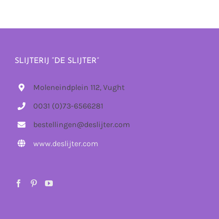
SLIJTERIJ “DE SLIJTER”
Moleneindplein 112, Vught
0031 (0)73-6566281
bestellingen@deslijter.com
www.deslijter.com