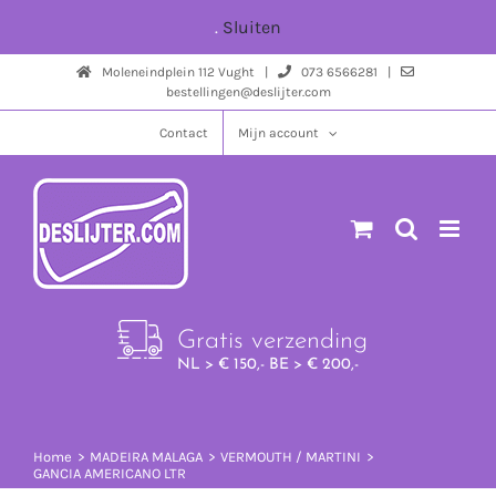
Ga
.
Sluiten
naar
Moleneindplein 112 Vught |
073 6566281 |
inhoud
bestellingen@deslijter.com
Contact
Mijn account
Gratis verzending
NL > € 150,- BE > € 200,-
Home
MADEIRA MALAGA
VERMOUTH / MARTINI
GANCIA AMERICANO LTR