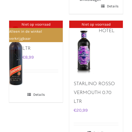
Details
Niet op voorraad
Niet op voorraad
DUBONNET
HOTEL
Alleen in de winkel
verkrijgbaar
ROUGE 0.75
LTR
€
8,99
STARLINO ROSSO
VERMOUTH 0.70
Details
LTR
€
20,99