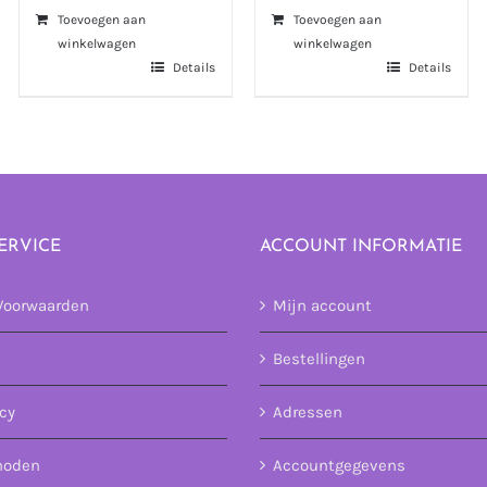
Toevoegen aan
Toevoegen aan
winkelwagen
winkelwagen
Details
Details
ERVICE
ACCOUNT INFORMATIE
Voorwaarden
Mijn account
Bestellingen
icy
Adressen
hoden
Accountgegevens