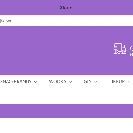
.
Sluiten
jter.com
G
N
GNAC/BRANDY
WODKA
GIN
LIKEUR