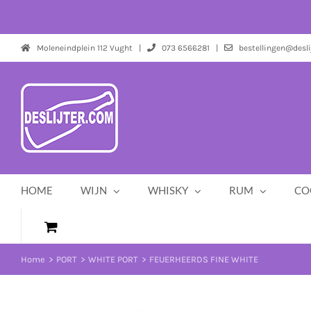
Ga
naar
inhoud
Moleneindplein 112 Vught |
073 6566281 |
bestellingen@desli
HOME
WIJN
WHISKY
RUM
CO
Home
PORT
WHITE PORT
FEUERHEERDS FINE WHITE