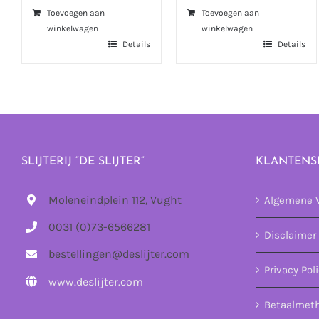
Toevoegen aan
Toevoegen aan
winkelwagen
winkelwagen
Details
Details
SLIJTERIJ “DE SLIJTER”
KLANTENS
Moleneindplein 112, Vught
Algemene 
0031 (0)73-6566281
Disclaimer
bestellingen@deslijter.com
Privacy Pol
www.deslijter.com
Betaalmet