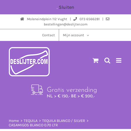
Ga
.
Sluiten
naar
Moleneindplein 112 Vught |
073 6566281 |
inhoud
bestellingen@deslijter.com
Contact
Mijn account
Gratis verzending
NL > € 150,- BE > € 200,-
Home
TEQUILA
TEQUILA BLANCO / SILVER
CASAMIGOS BLANCO 0.70 LTR