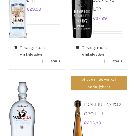
LTR
2007 0.75
€
23,99
LTR
€
37,99
Toevoegen aan
Toevoegen aan
winkelwagen
winkelwagen
Details
Details
Alleen in de winkel
verkrijgbaar
DON JULIO 1942
0.70 LTR
€
205,99