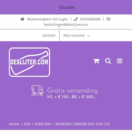
Ga
.
Sluiten
naar
Moleneindplein 112 Vught |
073 6566281 |
inhoud
bestellingen@deslijter.com
Contact
Mijn account
Gratis verzending
NL > € 150,- BE > € 200,-
Home
GIN
PURE GIN
BROKERS LONDON DRY 0.70 LTR