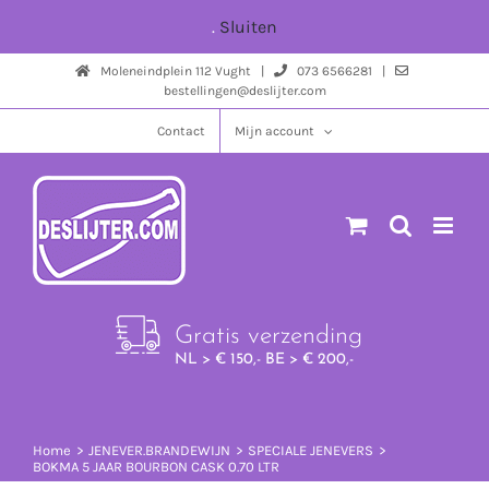
Ga
.
Sluiten
naar
Moleneindplein 112 Vught |
073 6566281 |
inhoud
bestellingen@deslijter.com
Contact
Mijn account
Gratis verzending
NL > € 150,- BE > € 200,-
Home
JENEVER.BRANDEWIJN
SPECIALE JENEVERS
BOKMA 5 JAAR BOURBON CASK 0.70 LTR