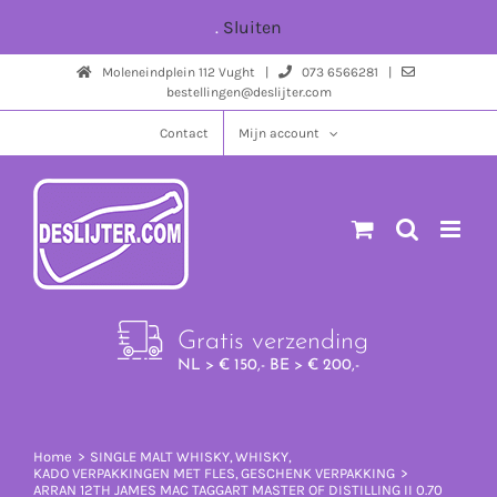
Ga
.
Sluiten
naar
Moleneindplein 112 Vught |
073 6566281 |
inhoud
bestellingen@deslijter.com
Contact
Mijn account
Gratis verzending
NL > € 150,- BE > € 200,-
Home
SINGLE MALT WHISKY
WHISKY
KADO VERPAKKINGEN MET FLES
GESCHENK VERPAKKING
ARRAN 12TH JAMES MAC TAGGART MASTER OF DISTILLING II 0.70