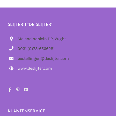
SLIJTERIJ “DE SLIJTER”
Moleneindplein 112, Vught
0031 (0)73-6566281
bestellingen@deslijter.com
www.deslijter.com
KLANTENSERVICE