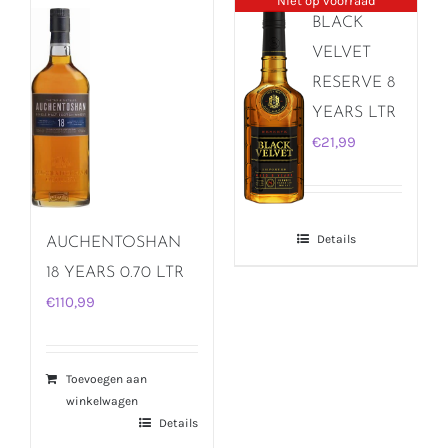
Niet op voorraad
BLACK
VELVET
RESERVE 8
YEARS LTR
€
21,99
Details
AUCHENTOSHAN
18 YEARS 0.70 LTR
€
110,99
Toevoegen aan
winkelwagen
Details