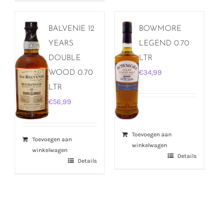
BALVENIE 12
BOWMORE
YEARS
LEGEND 0.70
DOUBLE
LTR
€
34,99
WOOD 0.70
LTR
€
56,99
Toevoegen aan
Toevoegen aan
winkelwagen
winkelwagen
Details
Details