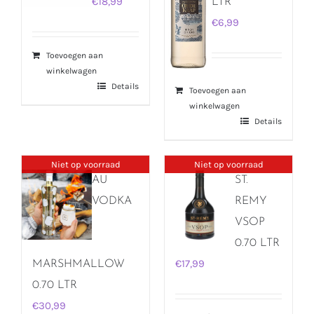
€
18,99
LTR
€
6,99
Toevoegen aan
winkelwagen
Details
Toevoegen aan
winkelwagen
Details
Niet op voorraad
Niet op voorraad
AU
ST.
VODKA
REMY
VSOP
0.70 LTR
€
17,99
MARSHMALLOW
0.70 LTR
€
30,99