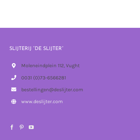
SLIJTERIJ “DE SLIJTER”
Moleneindplein 112, Vught
0031 (0)73-6566281
bestellingen@deslijter.com
www.deslijter.com