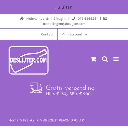
Ga
.
Sluiten
naar
Moleneindplein 112 Vught |
073 6566281 |
inhoud
bestellingen@deslijter.com
Contact
Mijn account
Gratis verzending
NL > € 150,- BE > € 200,-
Home
Frankrijk
ABSOLUT PEACH 0.70 LTR