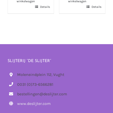
winkelwagen
winkelwagen
Details
Details
SLIJTERIJ “DE SLIJTER”
Moleneindplein 112, Vught
0031 (0)73-6566281
bestellingen@deslijter.com
www.deslijter.com