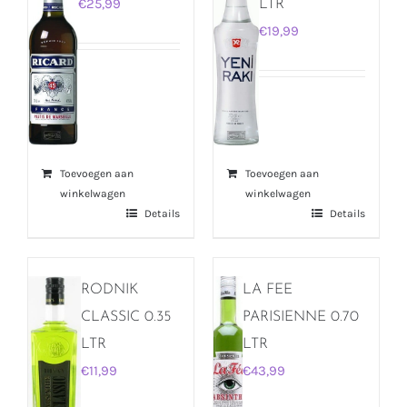
€
25,99
LTR
€
19,99
Toevoegen aan
Toevoegen aan
winkelwagen
winkelwagen
Details
Details
RODNIK
LA FEE
CLASSIC 0.35
PARISIENNE 0.70
LTR
LTR
€
11,99
€
43,99