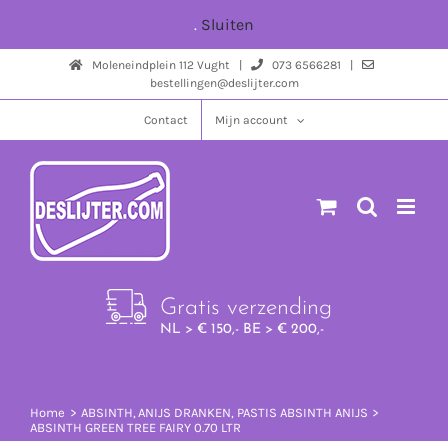
Ga
.
Sluiten
naar
Moleneindplein 112 Vught |
073 6566281 |
inhoud
bestellingen@deslijter.com
Contact
Mijn account
Gratis verzending
NL > € 150,- BE > € 200,-
Home
ABSINTH
ANIJS DRANKEN
PASTIS ABSINTH ANIJS
ABSINTH GREEN TREE FAIRY 0.70 LTR