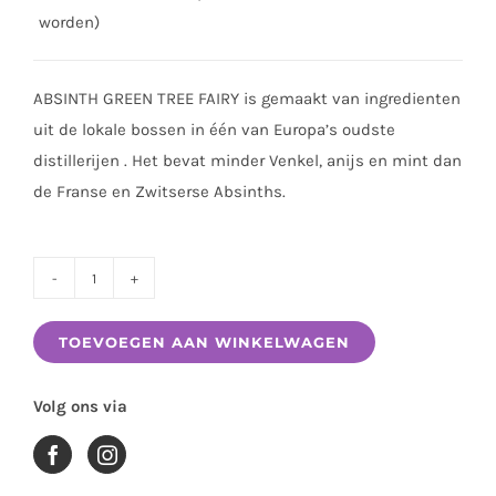
worden)
ABSINTH GREEN TREE FAIRY is gemaakt van ingredienten
uit de lokale bossen in één van Europa’s oudste
distillerijen . Het bevat minder Venkel, anijs en mint dan
de Franse en Zwitserse Absinths.
ABSINTH
GREEN
TOEVOEGEN AAN WINKELWAGEN
TREE
FAIRY
Volg ons via
0.70
LTR
aantal