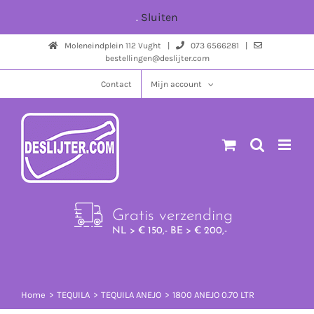
Ga
.
Sluiten
naar
Moleneindplein 112 Vught |
073 6566281 |
inhoud
bestellingen@deslijter.com
Contact
Mijn account
Gratis verzending
NL > € 150,- BE > € 200,-
Home
TEQUILA
TEQUILA ANEJO
1800 ANEJO 0.70 LTR