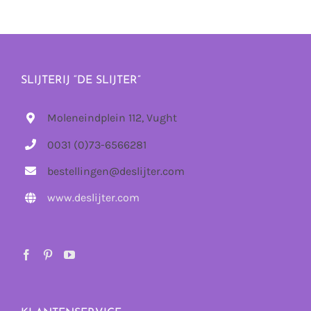
SLIJTERIJ “DE SLIJTER”
Moleneindplein 112, Vught
0031 (0)73-6566281
bestellingen@deslijter.com
www.deslijter.com