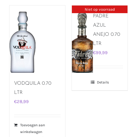
Niet op voorraad
PADRE
AZUL
ANEJO 0.70
LTR
€
99,99
Details
VODQUILA 0.70
LTR
€
28,99
Toevoegen aan
winkelwagen