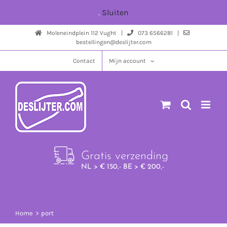
Ga
.
Sluiten
naar
Moleneindplein 112 Vught |
073 6566281 |
inhoud
bestellingen@deslijter.com
Contact
Mijn account
Gratis verzending
NL > € 150,- BE > € 200,-
Home
port