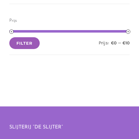
Prijs
Prijs:
—
€0
€10
FILTER
Min.
Max.
prijs
prijs
SLIJTERIJ “DE SLIJTER”