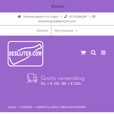
Ga
.
Sluiten
naar
Moleneindplein 112 Vught |
073 6566281 |
inhoud
bestellingen@deslijter.com
Contact
Mijn account
Gratis verzending
NL > € 150,- BE > € 200,-
Home
SHERRY
AMONTILLADO / MEDIUM SHERRY