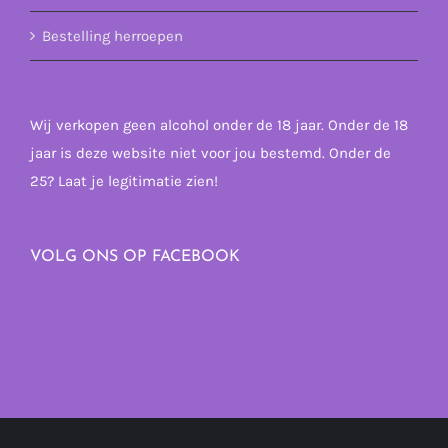
Bestelling herroepen
Wij verkopen geen alcohol onder de 18 jaar. Onder de 18
jaar is deze website niet voor jou bestemd. Onder de
25? Laat je legitimatie zien!
VOLG ONS OP FACEBOOK