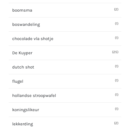
(2)
boomsma
(1)
boswandeling
(1)
chocolade vla shotje
(25)
De Kuyper
(1)
dutch shot
(1)
flugel
(1)
hollandse stroopwafel
(1)
koningslikeur
(2)
lekkerding