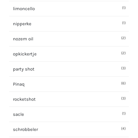
(1)
limoncello
(1)
nipperke
(2)
nozem oil
(2)
opkickertje
(3)
party shot
(6)
Pinaq
(3)
rocketshot
(1)
sacle
(4)
schrobbeler