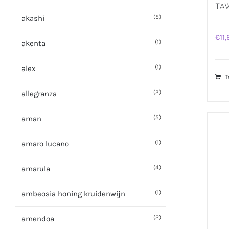
TA
(5)
akashi
€
11
(1)
akenta
(1)
alex
T
(2)
allegranza
(5)
aman
(1)
amaro lucano
(4)
amarula
(1)
ambeosia honing kruidenwijn
(2)
amendoa