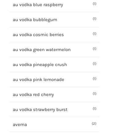
(1)
au vodka blue raspberry
(1)
au vodka bubblegum
(1)
au vodka cosmic berries
(1)
au vodka green watermelon
(1)
au vodka pineapple crush
(1)
au vodka pink lemonade
(1)
au vodka red cherry
(1)
au vodka strawberry burst
(2)
averna