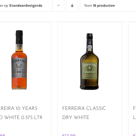
eer op
Standaardvolgorde
Toon
16 producten
REIRA 10 YEARS
FERREIRA CLASSIC
F
 WHITE 0.375 LTR
DRY WHITE
,99
€
12,99
€