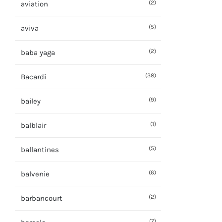
(2)
aviation
(5)
aviva
(2)
baba yaga
(38)
Bacardi
(9)
bailey
(1)
balblair
(5)
ballantines
(6)
balvenie
(2)
barbancourt
(7)