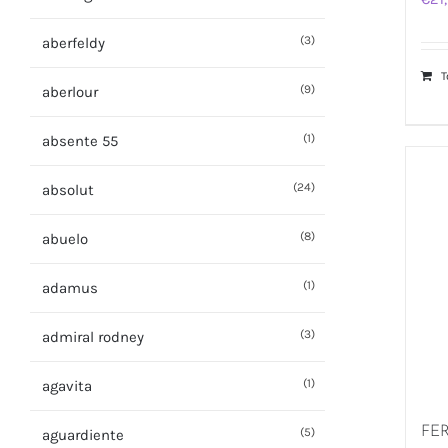
(3)
aberfeldy
T
(9)
aberlour
(1)
absente 55
(24)
absolut
(8)
abuelo
(1)
adamus
(3)
admiral rodney
(1)
agavita
FE
(5)
aguardiente