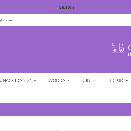
.
Sluiten
jter.com
G
N
GNAC/BRANDY
WODKA
GIN
LIKEUR