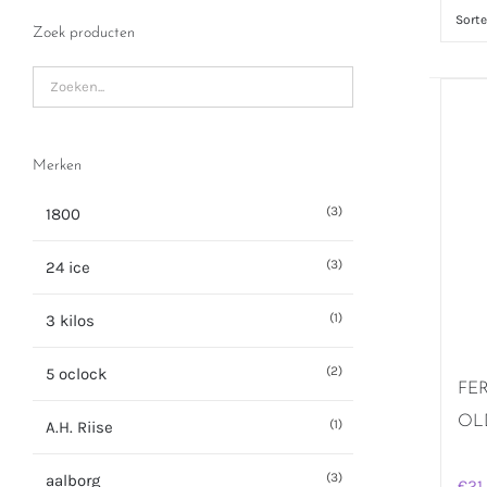
Sort
Zoek producten
Merken
(3)
1800
(3)
24 ice
(1)
3 kilos
(2)
5 oclock
FER
OLD
(1)
A.H. Riise
(3)
aalborg
€
21