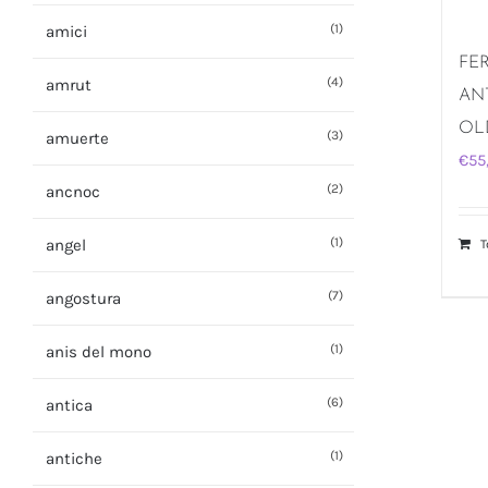
(1)
amici
FE
(4)
amrut
AN
OL
(3)
amuerte
€
55
(2)
ancnoc
(1)
angel
T
(7)
angostura
(1)
anis del mono
(6)
antica
(1)
antiche