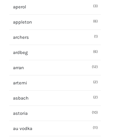
(3)
aperol
(6)
appleton
(1)
archers
(6)
ardbeg
(12)
arran
(2)
artemi
(2)
asbach
(10)
astoria
(11)
au vodka